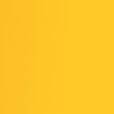
Contador para Transportadoras no
Rio de Janeiro
Recent
Comments
Nenhum comentário para mostrar.
Archives
esse o
julho 2026
junho 2026
maio 2026
abril 2026