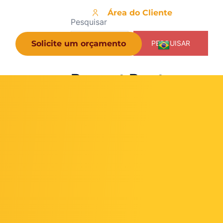
Área do Cliente
Pesquisar
Solicite um orçamento
PESQUISAR
Recent Posts
Contabilidade para PET SHOP no
Rio de Janeiro
Contabilidade para imobiliárias no
Rio de Janeiro
Como economizar no imposto do
CNPJ?
Quanto Tempo Demora para Abrir
Empresa?