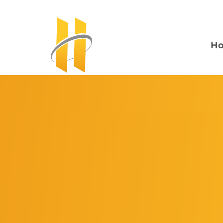
H
Mês:
outubro 202
OUTUBRO 31, 2023
UNCATEGORIZED
Saiba corretamente quais a
sócios.