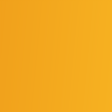
Você conhece as formas de remuneração dos sócios de u
conteúdo exclusivo do Grupo Híbrido e entenda.
OUTUBRO 17, 2023
UNCATEGORIZED