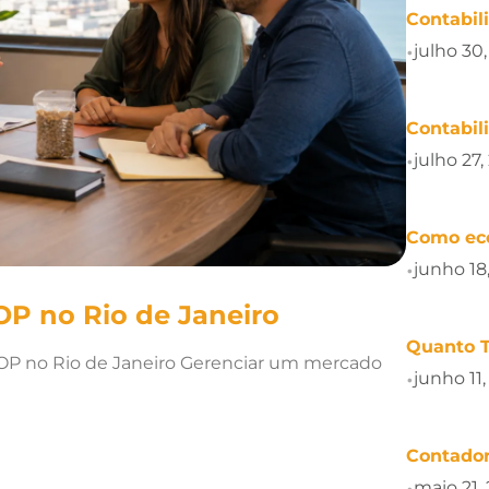
Contabil
julho 30
•
Contabil
julho 27,
•
Como ec
junho 18
•
OP no Rio de Janeiro
Quanto 
HOP no Rio de Janeiro Gerenciar um mercado
junho 11
•
Contador
maio 21,
•