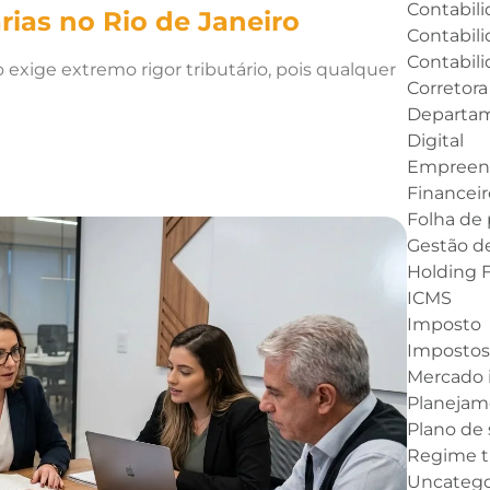
Contabili
rias no Rio de Janeiro
Contabili
Contabil
exige extremo rigor tributário, pois qualquer
Corretora
Departam
Digital
Empreen
Financeir
Folha de
Gestão d
Holding F
ICMS
Imposto
Imposto
Mercado i
Planejame
Plano de
Regime tr
Uncatego