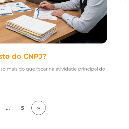
sto do CNPJ?
o mais do que focar na atividade principal do
…
5
»