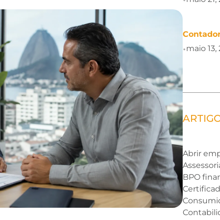
Contador
maio 13,
•
ARTIG
Abrir em
Assessori
BPO fina
Certificad
Consumi
Contabil