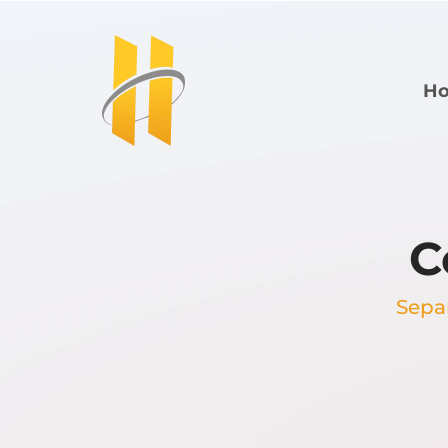
H
C
Sepa