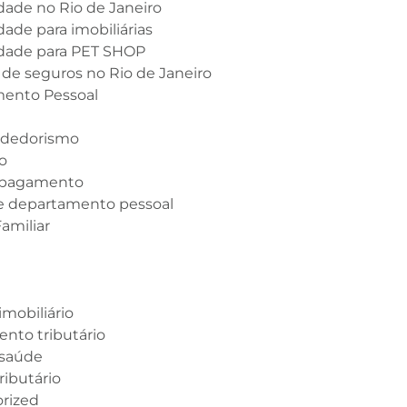
dade no Rio de Janeiro
dade para imobiliárias
idade para PET SHOP
 de seguros no Rio de Janeiro
ento Pessoal
dedorismo
o
 pagamento
e departamento pessoal
amiliar
s
mobiliário
nto tributário
 saúde
ibutário
rized