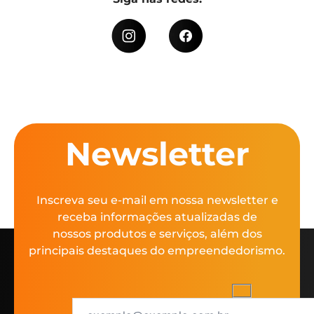
Newsletter
Inscreva seu e-mail em nossa newsletter e
receba informações atualizadas de
nossos produtos e serviços, além dos
principais destaques do empreendedorismo.