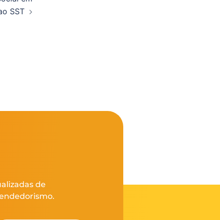
ao SST
ualizadas de
eendedorismo.