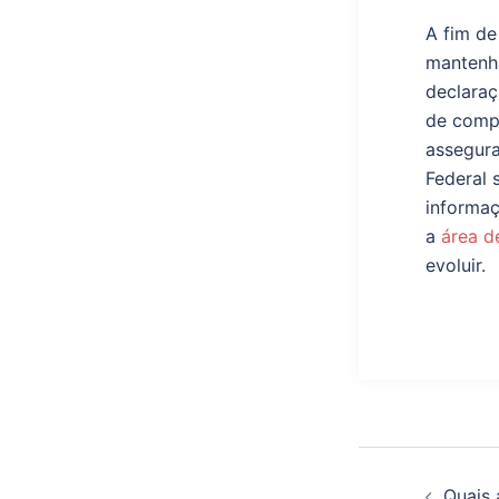
A fim de
mantenh
declaraç
de compr
assegura
Federal 
informaç
a
área d
evoluir.
Quais 