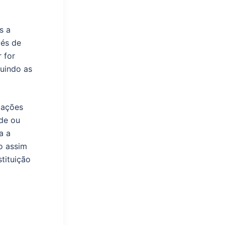
s a
vés de
 for
guindo as
rmações
ade ou
a a
o assim
stituição