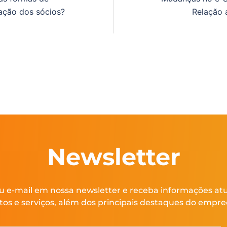
ação dos sócios?
Relação 
Newsletter
u e-mail em nossa newsletter e receba informações at
tos e serviços, além dos principais destaques do empr