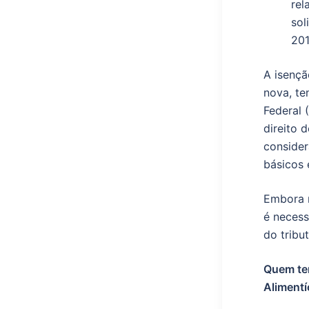
A isençã
nova, te
Federal 
direito 
consider
básicos 
Embora n
é necess
do tribu
Quem tem
Alimentí