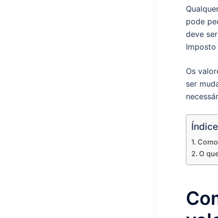
Qualquer
pode ped
deve ser
Imposto
Os valor
ser muda
necessár
Índice
Como é
O que
Com