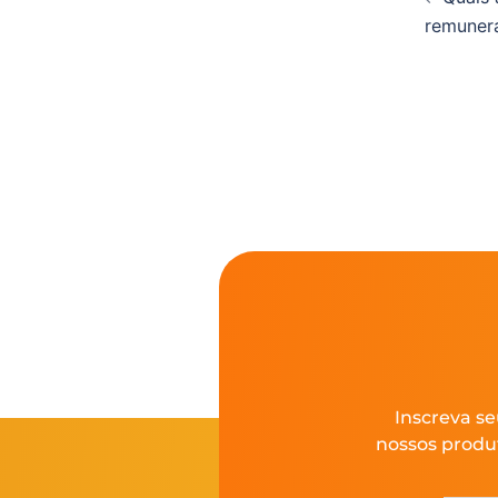
remuner
Inscreva se
nossos produ