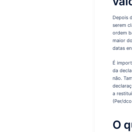
val
Depois d
serem cl
ordem ba
maior do
datas en
É import
da decla
não. Tam
declaraç
a restit
(Per/dco
O q