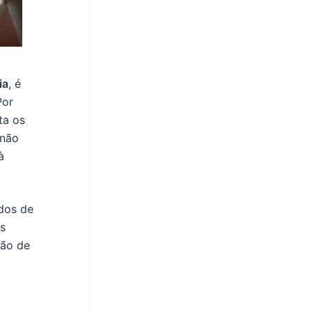
ia
, é
Por
ta os
 não
à
idos de
s
ção de