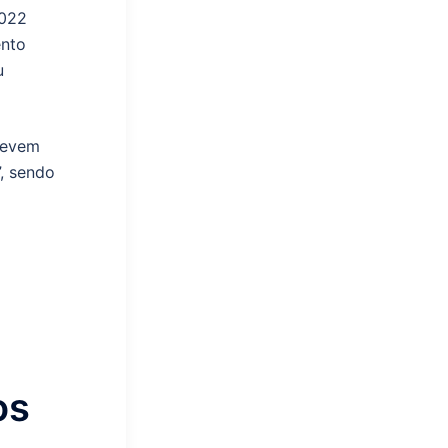
2022
ento
u
devem
, sendo
os