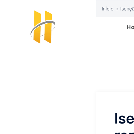
Início
»
Isenç
H
Is