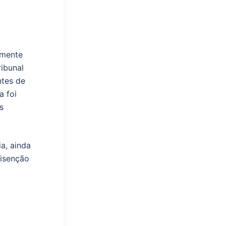
amente
ibunal
ntes de
a foi
os
a, ainda
 isenção