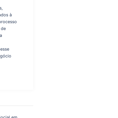
s,
ados à
processo
 de
a
cesse
egócio
ocial em