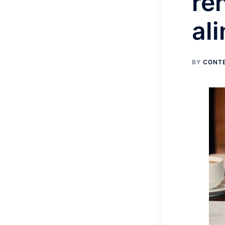
re
al
BY
CONT