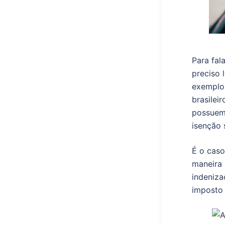
Para fal
preciso 
exemplo,
brasilei
possuem 
isenção 
É o caso
maneira 
indeniza
imposto