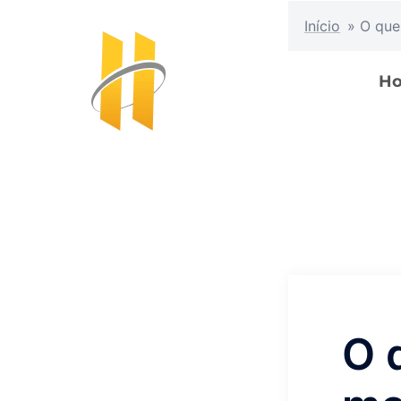
Início
»
O que
H
O 