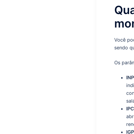
Qua
mon
Você pod
sendo qu
Os parâm
INP
ind
con
sal
IP
abr
ren
IG