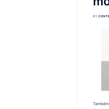
mo
BY
CONT
Também 