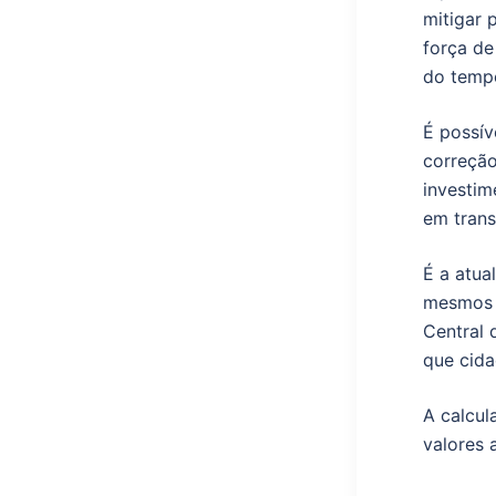
mitigar 
força de
do temp
É possív
correção
investim
em tran
É a atua
mesmos d
Central 
que cida
A calcul
valores 