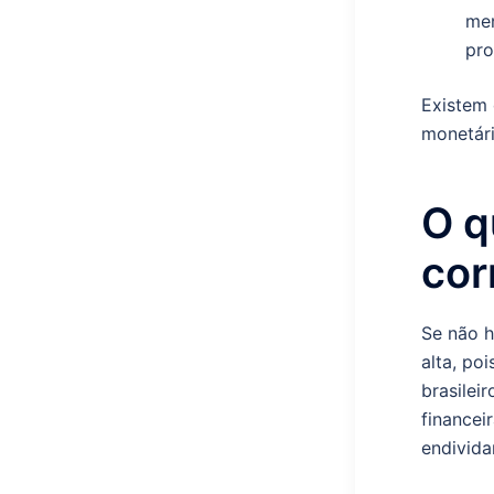
men
pro
Existem 
monetári
O q
cor
Se não h
alta, po
brasilei
financei
endivid