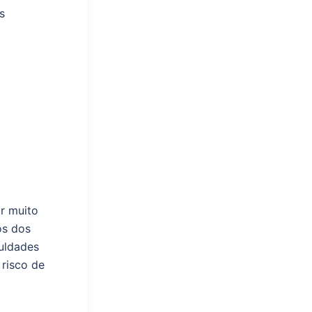
s
o
á
ar muito
os dos
culdades
 risco de