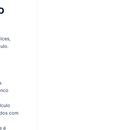
o
ices,
ulo.
s
inco
lculo
ados com
e é