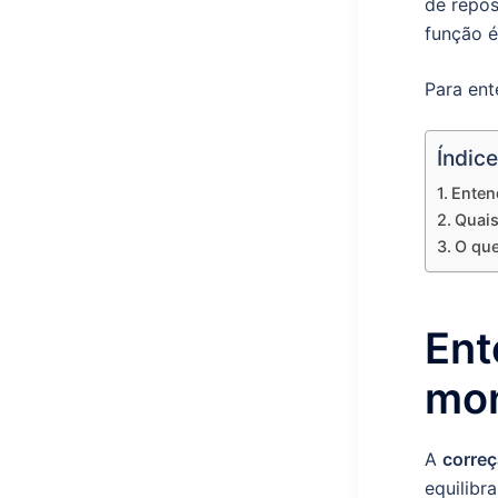
de repos
função é
Para ent
Índice
Enten
Quais
O que
Ent
mon
A
correç
equilibr