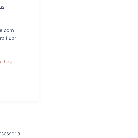
as
is com
ra lidar
alhes
sessoria