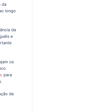
a da
ao longo
ância da
guéis e
rtante
ejam os
nco
lo
para
s.
zação de