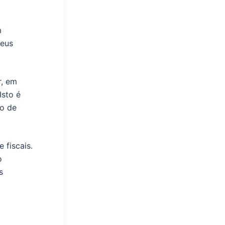
m
seus
r, em
Isto é
ão de
 fiscais.
o
s