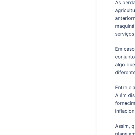
As perda
agricult
anterior
maquinár
serviços
Em casos
conjunto
algo que
diferent
Entre el
Além dis
fornecim
inflacion
Assim, q
planejam