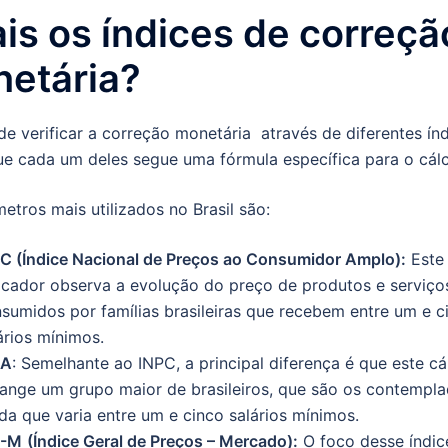
is os índices de correçã
etária?
e verificar a correção monetária através de diferentes índ
e cada um deles segue uma fórmula específica para o cálc
etros mais utilizados no Brasil são:
C (Índice Nacional de Preços ao Consumidor Amplo):
Este
icador observa a evolução do preço de produtos e serviço
sumidos por famílias brasileiras que recebem entre um e c
ários mínimos.
CA
: Semelhante ao INPC, a principal diferença é que este cá
ange um grupo maior de brasileiros, que são os contempl
da que varia entre um e cinco salários mínimos.
P-M
(Índice Geral de Preços – Mercado):
O foco desse índic