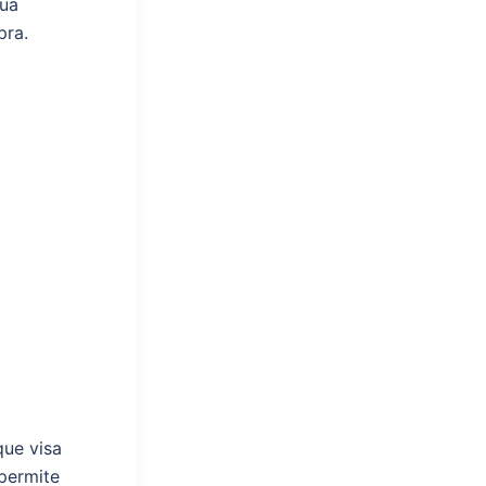
Sua
pra.
que visa
 permite