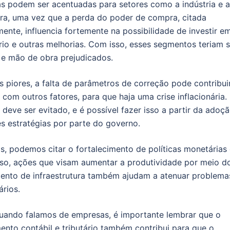
s podem ser acentuadas para setores como a indústria e a
ura, uma vez que a perda do poder de compra, citada
mente, influencia fortemente na possibilidade de investir e
io e outras melhorias. Com isso, esses segmentos teriam 
 e mão de obra prejudicados.
 piores, a falta de parâmetros de correção pode contribui
 com outros fatores, para que haja uma crise inflacionária. 
 deve ser evitado, e é possível fazer isso a partir da adoç
es estratégias por parte do governo.
as, podemos citar o fortalecimento de políticas monetárias e
so, ações que visam aumentar a produtividade por meio d
ento de infraestrutura também ajudam a atenuar problema
ários.
uando falamos de empresas, é importante lembrar que o
ento contábil e tributário também contribui para que o