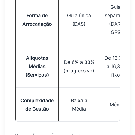
Guias
Forma de
Guia única
separadas
Arrecadação
(DAS)
(DARF,
GPS)
Alíquotas
De 13,33%
De 6% a 33%
Médias
a 16,33%
(progressivo)
(Serviços)
fixos
Complexidade
Baixa a
Média
de Gestão
Média