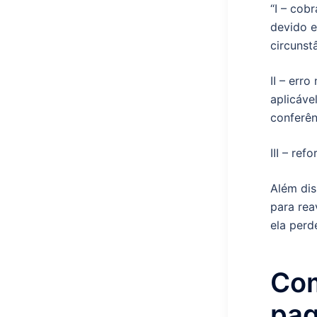
“I – cob
devido e
circunst
II – err
aplicáve
conferên
III – re
Além dis
para rea
ela perd
Com
pag