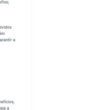
fins;
devidos
lém
arantir a
efícios,
eja a