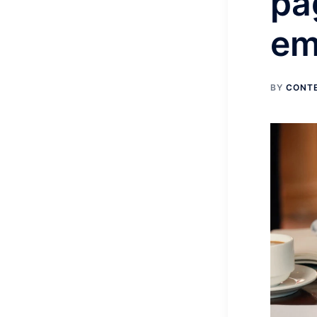
pa
em
BY
CONT