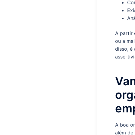
Com
Exi
Aná
A partir
ou a mai
disso, é
assertiv
Van
org
em
A boa or
além de 