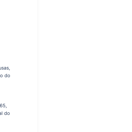
usas,
io do
65,
al do