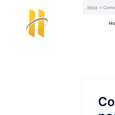
Início
»
Como 
H
Co