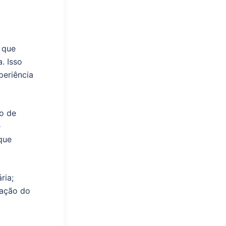
 que
. Isso
periência
co de
e
que
ria;
iação do