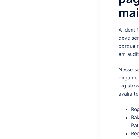
ma
A identi
deve ser
porque r
em audit
Nesse se
pagament
registro
avalia t
Reg
Bal
Pat
Reg