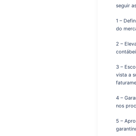
seguir a
1 – Defi
do merc
2 – Elev
contábei
3 – Esco
vista a 
faturame
4 – Gara
nos proc
5 – Apro
garantin