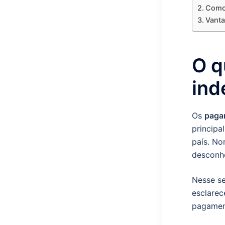
Como 
Vanta
O q
ind
Os
paga
principa
país. No
desconhe
Nesse se
esclarec
pagament