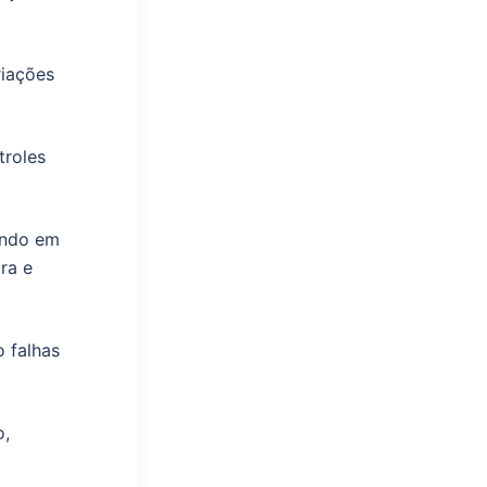
riações
troles
endo em
ira e
o falhas
o,