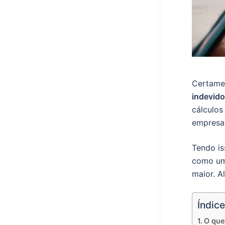
Certamen
indevid
cálculos
empresas
Tendo is
como um
maior. A
Índice
O que