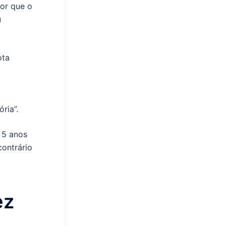
or que o
u
ota
ria”.
 5 anos
contrário
ez