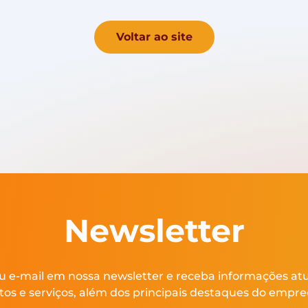
Voltar ao site
Newsletter
u e-mail em nossa newsletter e receba informações at
tos e serviços, além dos principais destaques do empr