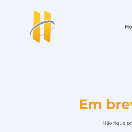
H
Em bre
Não fique pr