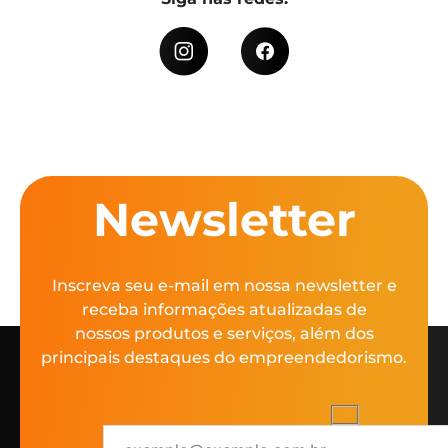
Newsletter
Inscreva seu e-mail em nossa newsletter e
receba informações atualizadas de
nossos produtos e serviços, além dos
principais destaques do empreendedorismo.